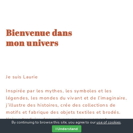
j’illustre des histoires, crée des collections de
motifs et fabrique des objets textiles et brodés.
J’aime traduire des univers en mouvement –
enchanteurs, délicats, colorés et poétiques – où le
merveilleux s’invite dans le quotidien.
Je souhaite que mon savoir-faire, mon art et mon
expertise contribuent à un enrichissement du
quotidien et propose une vision de la beauté, de
l’utile & de l’harmonie – comme une manière de le
réenchanter.
Découvrir
By continuing to browse this site, you agree to our
use of cookies
.
Article précédent
I Understand
Chronique des mondes intérieurs │ Elle était l’eau qui dort